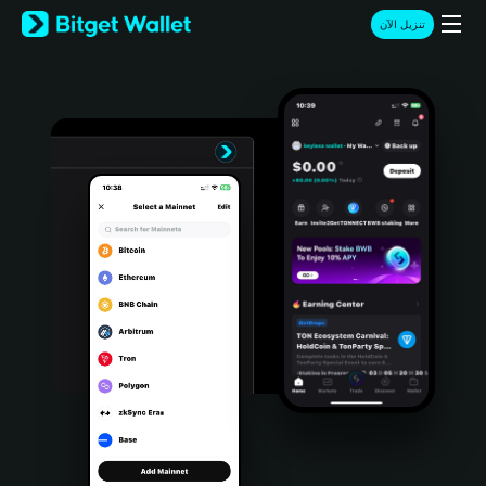
English
تنزيل الآن
日本語
Tiếng Việt
Русский
Español (Latinoamérica)
Türkçe
Italiano
Français
Deutsch
简体中文
繁體中文
Português (Portugal)
Bahasa Indonesia
ภาษาไทย
हिन्दी
বাংলা
Español
Português (Brasil)
Español (Argentina)