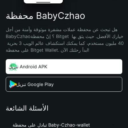
محفظة BabyCzhao
هل تبحث عن محفظة عملات مشفرة موثوقة وآمنة من أجل 
BabyCzhao؟ إنّ محفظة Bitget خيارك الأفضل. حيث يثق بها 
40 مليون مستخدم، كما يمكنك استكشاف عالم الويب 3 بحرية 
على محفظة Bitget Wallet. ابدأ رحلتك الآن!
تنزيل Android APK
تنزيل من Google Play
الأسئلة الشائعة
تبادل على محفظة Baby-Czhao-wallet