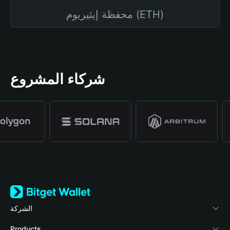
محفظة إيثيريوم (ETH)
شركاء المشروع
الشركة
نبذة عن محفظة Bitget
Products