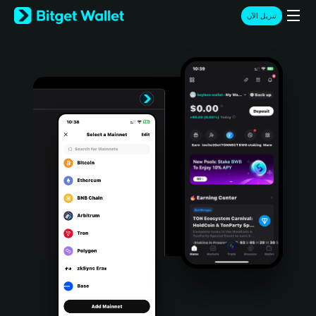
English
تنزيل الآن
日本語
Tiếng Việt
Русский
Español (Latinoamérica)
Türkçe
Italiano
Français
Deutsch
简体中文
繁體中文
Português (Portugal)
Bahasa Indonesia
ภาษาไทย
हिन्दी
বাংলা
Español
Português (Brasil)
Español (Argentina)