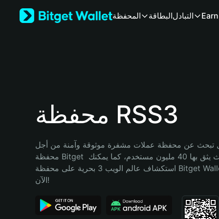
English
Earn
التبادل
البطاقة
المحفظة
日本語
Tiếng Việt
Русский
Español (Latinoamérica)
Türkçe
Italiano
Français
Deutsch
محفظة RSS3
简体中文
繁體中文
Português (Portugal)
تبحث عن محفظة عملات مشفرة موثوقة وآمنة من أجل RSS3؟ إنّ 
Bahasa Indonesia
محفظة Bitget خيارك الأفضل. حيث يثق بها 40 مليون مستخدم، كما يمكنك 
ภาษาไทย
استكشاف عالم الويب 3 بحرية على محفظة Bitget Wallet. ابدأ رحلتك 
हिन्दी
الآن!
বাংলা
Español
Português (Brasil)
Español (Argentina)