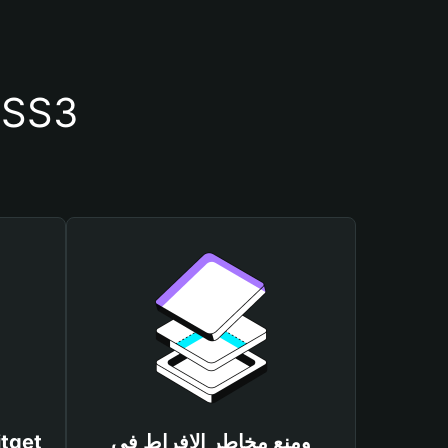
أسباب أهمية استخدام م
ومنع مخاطر الإفراط في