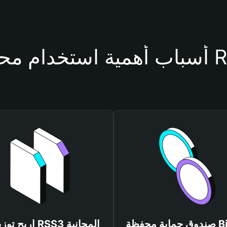
حفظة RSS3
صندوق حماية محفظة Bitget
اربح توزيعات RSS3 المجانية