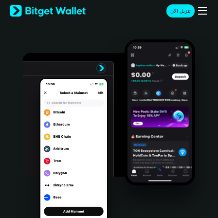
English
تنزيل الآن
日本語
Tiếng Việt
Русский
Español (Latinoamérica)
Türkçe
Italiano
Français
Deutsch
简体中文
繁體中文
Português (Portugal)
Bahasa Indonesia
ภาษาไทย
हिन्दी
বাংলা
Español
Português (Brasil)
Español (Argentina)