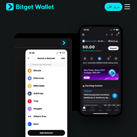
English
تنزيل الآن
日本語
Tiếng Việt
Русский
Español (Latinoamérica)
Türkçe
Italiano
Français
Deutsch
简体中文
繁體中文
Português (Portugal)
Bahasa Indonesia
ภาษาไทย
हिन्दी
বাংলা
Español
Português (Brasil)
Español (Argentina)