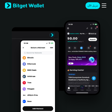
English
تنزيل الآن
日本語
Tiếng Việt
Русский
Español (Latinoamérica)
Türkçe
Italiano
Français
Deutsch
简体中文
繁體中文
Português (Portugal)
Bahasa Indonesia
ภาษาไทย
हिन्दी
বাংলা
Español
Português (Brasil)
Español (Argentina)