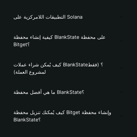
التطبيقات اللامركزية على Solana
كيفية إنشاء محفظة BlankState على محفظة
Bitget؟
كيف يُمكن شراء عملات BlankState؟ (فقط
لمشروع العملة)
ما هي أفضل محفظة BlankState؟
كيف يُمكنك تنزيل محفظة Bitget وإنشاء محفظة
BlankState؟