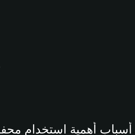
كيف يُمكنك 
ة BP