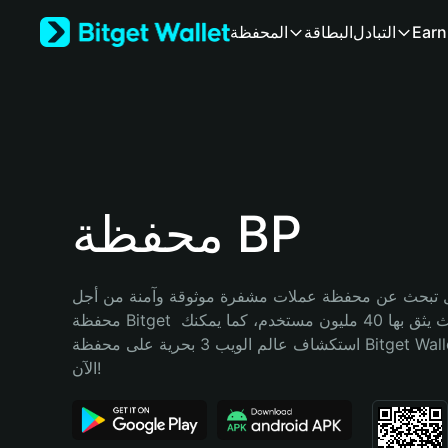
English
Earn
التبادل
البطاقة
المحفظة
日本語
Tiếng Việt
Русский
Español (Latinoamérica)
Türkçe
Italiano
Français
Deutsch
محفظة BP
简体中文
繁體中文
Português (Portugal)
تبحث عن محفظة عملات مشفرة موثوقة وآمنة من أجل BP؟ إنّ 
Bahasa Indonesia
محفظة Bitget خيارك الأفضل. حيث يثق بها 40 مليون مستخدم، كما يمكنك 
ภาษาไทย
استكشاف عالم الويب 3 بحرية على محفظة Bitget Wallet. ابدأ رحلتك 
हिन्दी
الآن!
বাংলা
Español
Português (Brasil)
Español (Argentina)