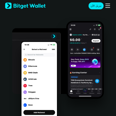
English
تنزيل الآن
日本語
Tiếng Việt
Русский
Español (Latinoamérica)
Türkçe
Italiano
Français
Deutsch
简体中文
繁體中文
Português (Portugal)
Bahasa Indonesia
ภาษาไทย
हिन्दी
বাংলা
Español
Português (Brasil)
Español (Argentina)