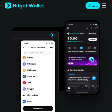
English
تنزيل الآن
日本語
Tiếng Việt
Русский
Español (Latinoamérica)
Türkçe
Italiano
Français
Deutsch
简体中文
繁體中文
Português (Portugal)
Bahasa Indonesia
ภาษาไทย
हिन्दी
বাংলা
Español
Português (Brasil)
Español (Argentina)