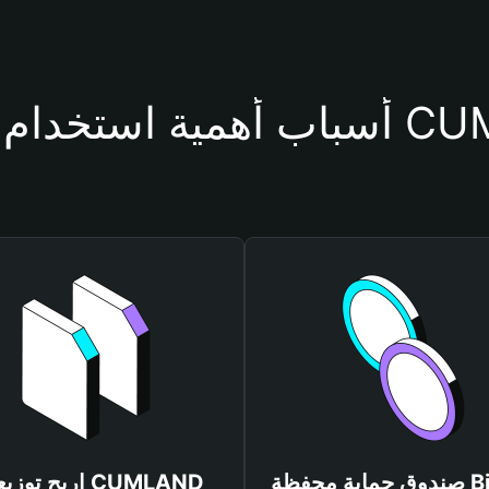
محفظة CUMLAND
صندوق حماية محفظة Bitget
اربح توزيعات ND