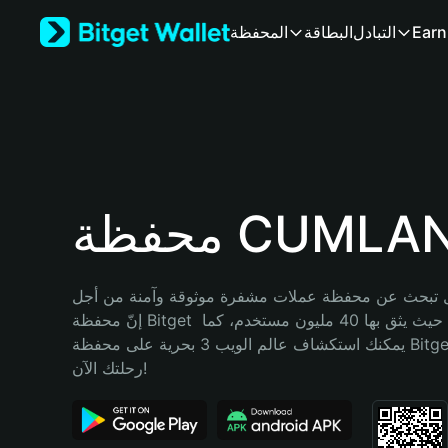
English
Earn
التبادل
البطاقة
المحفظة
日本語
Tiếng Việt
Русский
Español (Latinoamérica)
Türkçe
Italiano
Français
Deutsch
ظة CUMLAND
简体中文
繁體中文
Português (Portugal)
تبحث عن محفظة عملات مشفرة موثوقة وآمنة من أجل CUMLAND؟ 
Bahasa Indonesia
إنّ محفظة Bitget خيارك الأفضل. حيث يثق بها 40 مليون مستخدم، كما 
ภาษาไทย
يمكنك استكشاف عالم الويب 3 بحرية على محفظة Bitget Wallet. ابدأ 
हिन्दी
رحلتك الآن!
বাংলা
Español
Português (Brasil)
Español (Argentina)