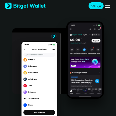
English
تنزيل الآن
日本語
Tiếng Việt
Русский
Español (Latinoamérica)
Türkçe
Italiano
Français
Deutsch
简体中文
繁體中文
Português (Portugal)
Bahasa Indonesia
ภาษาไทย
हिन्दी
বাংলা
Español
Português (Brasil)
Español (Argentina)