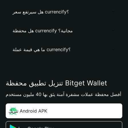
هل سيرتفع سعر currencify؟
هل محفظة currencify مجانية؟
ما هي قيمة عملة currencify؟
تنزيل تطبيق محفظة Bitget Wallet
أفضل محفظة عملات مشفرة آمنة يثق بها 40 مليون مستخدم
تنزيل Android APK