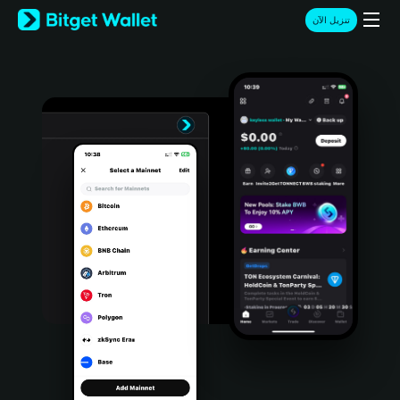
English
تنزيل الآن
日本語
Tiếng Việt
Русский
Español (Latinoamérica)
Türkçe
Italiano
Français
Deutsch
简体中文
繁體中文
Português (Portugal)
Bahasa Indonesia
ภาษาไทย
हिन्दी
বাংলা
Español
Português (Brasil)
Español (Argentina)