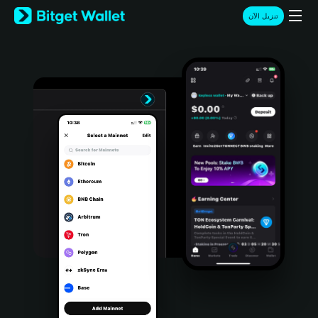
English
تنزيل الآن
日本語
Tiếng Việt
Русский
Español (Latinoamérica)
Türkçe
Italiano
Français
Deutsch
简体中文
繁體中文
Português (Portugal)
Bahasa Indonesia
ภาษาไทย
हिन्दी
বাংলা
Español
Português (Brasil)
Español (Argentina)