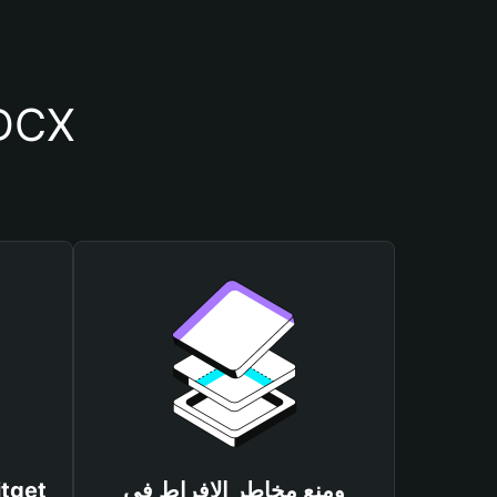
أسباب أهمية استخدام م
ومنع مخاطر الإفراط في