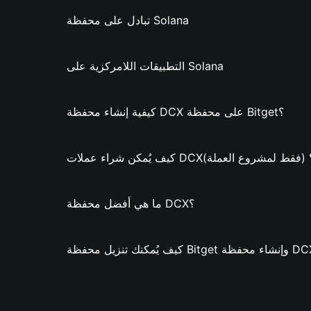
تبادل على محفظة Solana
التطبيقات اللامركزية على Solana
كيفية إنشاء محفظة DCX على محفظة Bitget؟
ف يُمكن شراء عملات DCX؟ (فقط لمشروع العملة)
ما هي أفضل محفظة DCX؟