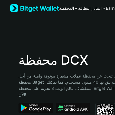
English
Earn
التبادل
البطاقة
المحفظة
日本語
Tiếng Việt
Русский
Español (Latinoamérica)
Türkçe
Italiano
Français
Deutsch
محفظة DCX
简体中文
繁體中文
Português (Portugal)
تبحث عن محفظة عملات مشفرة موثوقة وآمنة من أجل DCX؟ إنّ 
Bahasa Indonesia
محفظة Bitget خيارك الأفضل. حيث يثق بها 40 مليون مستخدم، كما يمكنك 
ภาษาไทย
استكشاف عالم الويب 3 بحرية على محفظة Bitget Wallet. ابدأ رحلتك 
हिन्दी
الآن!
বাংলা
Español
Português (Brasil)
Español (Argentina)