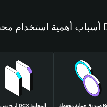
حفظة DCX
صندوق حماية محفظة Bitget
اربح توزيعات DCX المجانية