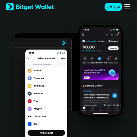
English
تنزيل الآن
日本語
Tiếng Việt
Русский
Español (Latinoamérica)
Türkçe
Italiano
Français
Deutsch
简体中文
繁體中文
Português (Portugal)
Bahasa Indonesia
ภาษาไทย
हिन्दी
বাংলা
Español
Português (Brasil)
Español (Argentina)