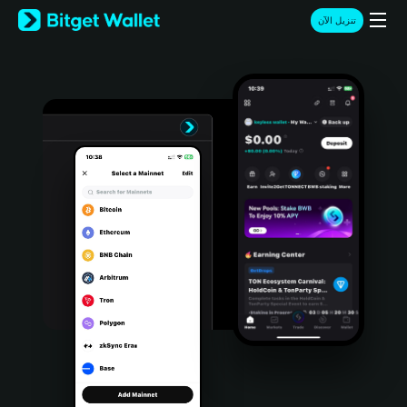
English
تنزيل الآن
日本語
Tiếng Việt
Русский
Español (Latinoamérica)
Türkçe
Italiano
Français
Deutsch
简体中文
繁體中文
Português (Portugal)
Bahasa Indonesia
ภาษาไทย
हिन्दी
বাংলা
Español
Português (Brasil)
Español (Argentina)