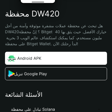
محفظة DW420
هل تبحث عن محفظة عملات مشفرة موثوقة وآمنة من أجل 
DW420؟ إنّ محفظة Bitget خيارك الأفضل. حيث يثق بها 40 
مليون مستخدم، كما يمكنك استكشاف عالم الويب 3 بحرية 
على محفظة Bitget Wallet. ابدأ رحلتك الآن!
تنزيل Android APK
تنزيل من Google Play
الأسئلة الشائعة
تبادل على محفظة Solana