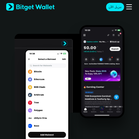
English
تنزيل الآن
日本語
Tiếng Việt
Русский
Español (Latinoamérica)
Türkçe
Italiano
Français
Deutsch
简体中文
繁體中文
Português (Portugal)
Bahasa Indonesia
ภาษาไทย
हिन्दी
বাংলা
Español
Português (Brasil)
Español (Argentina)