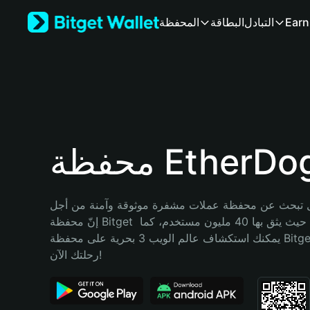
English
Earn
التبادل
البطاقة
المحفظة
日本語
Tiếng Việt
Русский
Español (Latinoamérica)
Türkçe
Italiano
Français
Deutsch
ظة EtherDoge
简体中文
繁體中文
Português (Portugal)
تبحث عن محفظة عملات مشفرة موثوقة وآمنة من أجل EtherDoge؟ 
Bahasa Indonesia
إنّ محفظة Bitget خيارك الأفضل. حيث يثق بها 40 مليون مستخدم، كما 
ภาษาไทย
يمكنك استكشاف عالم الويب 3 بحرية على محفظة Bitget Wallet. ابدأ 
हिन्दी
رحلتك الآن!
বাংলা
Español
Português (Brasil)
Español (Argentina)