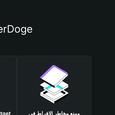
أسباب أهمية استخدام م
ومنع مخاطر الإفراط في