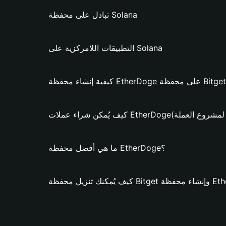
تبادل على محفظة Solana
التطبيقات اللامركزية على Solana
لات EtherDoge؟ (فقط لمشروع العملة)
ما هي أفضل محفظة EtherDoge؟