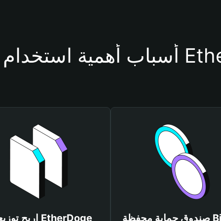
حفظة EtherDoge
صندوق حماية محفظة Bitget
اربح توزيعات Doge