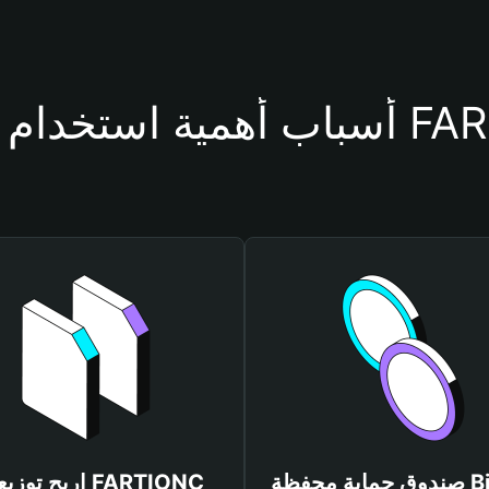
حفظة FARTIONC
صندوق حماية محفظة Bitget
اربح توزيعات ONC