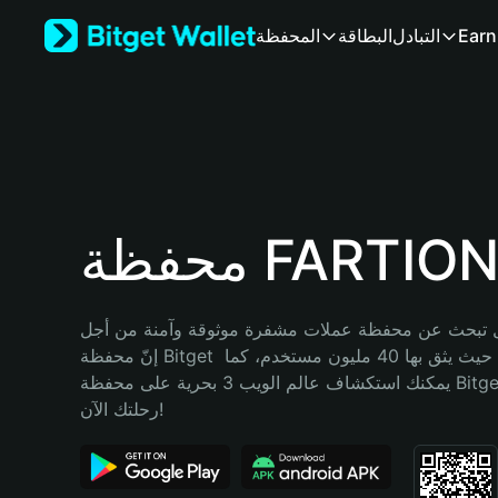
English
Earn
التبادل
البطاقة
المحفظة
日本語
Tiếng Việt
Русский
Español (Latinoamérica)
Türkçe
Italiano
Français
Deutsch
ظة FARTIONC
简体中文
繁體中文
Português (Portugal)
تبحث عن محفظة عملات مشفرة موثوقة وآمنة من أجل FARTIONC؟ 
Bahasa Indonesia
إنّ محفظة Bitget خيارك الأفضل. حيث يثق بها 40 مليون مستخدم، كما 
ภาษาไทย
يمكنك استكشاف عالم الويب 3 بحرية على محفظة Bitget Wallet. ابدأ 
हिन्दी
رحلتك الآن!
বাংলা
Español
Português (Brasil)
Español (Argentina)