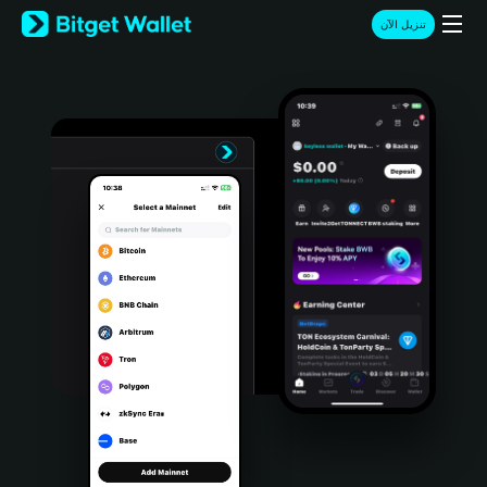
English
تنزيل الآن
日本語
Tiếng Việt
Русский
Español (Latinoamérica)
Türkçe
Italiano
Français
Deutsch
简体中文
繁體中文
Português (Portugal)
Bahasa Indonesia
ภาษาไทย
हिन्दी
বাংলা
Español
Português (Brasil)
Español (Argentina)