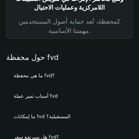
اللامركزية وعمليات الاحتيال
كمحفظة، تُعد حماية أصول المستخدمين
مهمتنا الأساسية.
حول محفظة fvd
ما هي محفظة fvd؟
أسباب تميز عملة fvd
ما إمكانات fvd المستقبلية؟
هل سيرتفع سعر fvd؟