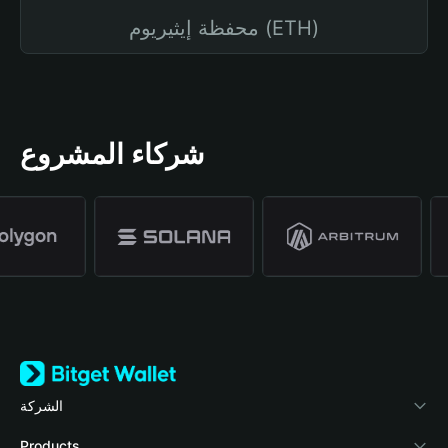
محفظة إيثيريوم (ETH)
شركاء المشروع
الشركة
نبذة عن محفظة Bitget
Products