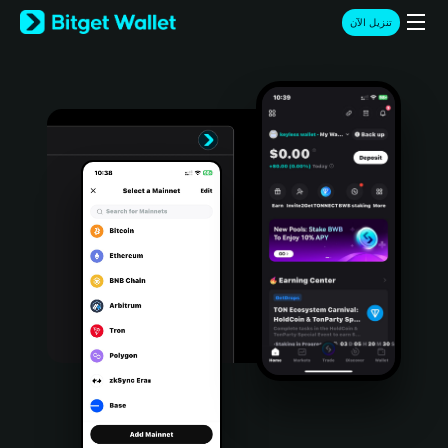
English
تنزيل الآن
日本語
Tiếng Việt
Русский
Español (Latinoamérica)
Türkçe
Italiano
Français
Deutsch
简体中文
繁體中文
Português (Portugal)
Bahasa Indonesia
ภาษาไทย
हिन्दी
বাংলা
Español
Português (Brasil)
Español (Argentina)