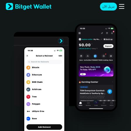
English
تنزيل الآن
日本語
Tiếng Việt
Русский
Español (Latinoamérica)
Türkçe
Italiano
Français
Deutsch
简体中文
繁體中文
Português (Portugal)
Bahasa Indonesia
ภาษาไทย
हिन्दी
বাংলা
Español
Português (Brasil)
Español (Argentina)