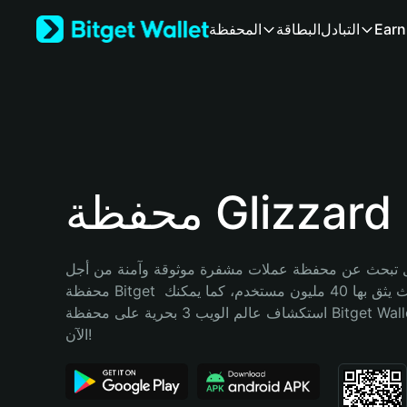
English
Earn
التبادل
البطاقة
المحفظة
日本語
Tiếng Việt
Русский
Español (Latinoamérica)
Türkçe
Italiano
Français
Deutsch
محفظة Glizzard
简体中文
繁體中文
Português (Portugal)
تبحث عن محفظة عملات مشفرة موثوقة وآمنة من أجل Glizzard؟ إنّ 
Bahasa Indonesia
محفظة Bitget خيارك الأفضل. حيث يثق بها 40 مليون مستخدم، كما يمكنك 
ภาษาไทย
استكشاف عالم الويب 3 بحرية على محفظة Bitget Wallet. ابدأ رحلتك 
हिन्दी
الآن!
বাংলা
Español
Português (Brasil)
Español (Argentina)