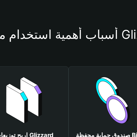
فظة Glizzard
صندوق حماية محفظة Bitget
اربح توزيعات zzard