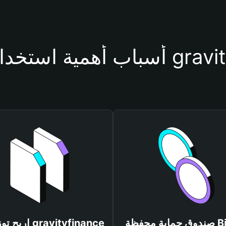
ظة gravityfinance
صندوق حماية محفظة Bitget
اربح توزيعات ce