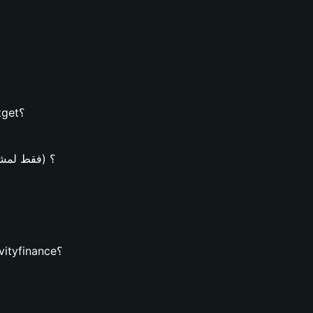
كيفية إنشاء محفظة gravityfinance على محفظة Bitget؟
كيف يُمكن شراء عملات finance
كيف يُمكنك تنزيل محفظة Bitget وإنشاء محفظة gravityfinance؟