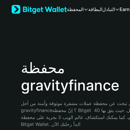
English
Earn
التبادل
البطاقة
المحفظة
日本語
Tiếng Việt
Русский
Español (Latinoamérica)
Türkçe
Italiano
Français
Deutsch
محفظة
简体中文
繁體中文
gravityfinance
Português (Portugal)
Bahasa Indonesia
ภาษาไทย
हिन्दी
 تبحث عن محفظة عملات مشفرة موثوقة وآمنة من أجل 
বাংলা
gravityfinance؟ إنّ محفظة Bitget خيارك الأفضل. حيث يثق بها 40 
Español
مليون مستخدم، كما يمكنك استكشاف عالم الويب 3 بحرية على محفظة 
Português (Brasil)
Bitget Wallet. ابدأ رحلتك الآن!
Español (Argentina)