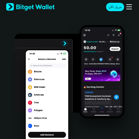
English
تنزيل الآن
日本語
Tiếng Việt
Русский
Español (Latinoamérica)
Türkçe
Italiano
Français
Deutsch
简体中文
繁體中文
Português (Portugal)
Bahasa Indonesia
ภาษาไทย
हिन्दी
বাংলা
Español
Português (Brasil)
Español (Argentina)