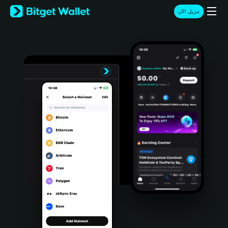
English
تنزيل الآن
日本語
Tiếng Việt
Русский
Español (Latinoamérica)
Türkçe
Italiano
Français
Deutsch
简体中文
繁體中文
Português (Portugal)
Bahasa Indonesia
ภาษาไทย
हिन्दी
বাংলা
Español
Português (Brasil)
Español (Argentina)