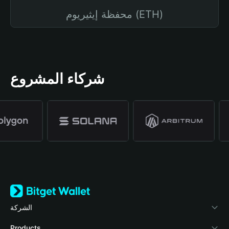
محفظة إيثيريوم (ETH)
شركاء المشروع
الشركة
نبذة عن محفظة Bitget
Products