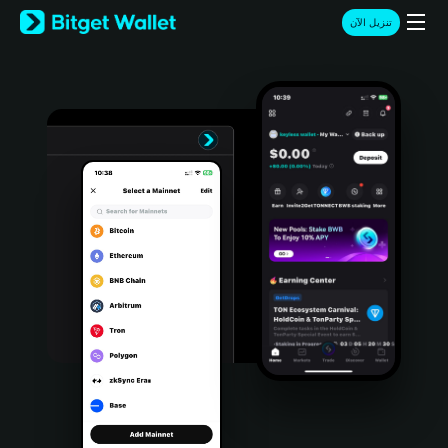
English
تنزيل الآن
日本語
Tiếng Việt
Русский
Español (Latinoamérica)
Türkçe
Italiano
Français
Deutsch
简体中文
繁體中文
Português (Portugal)
Bahasa Indonesia
ภาษาไทย
हिन्दी
বাংলা
Español
Português (Brasil)
Español (Argentina)