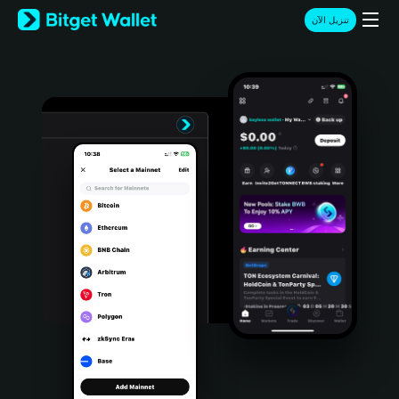
English
تنزيل الآن
日本語
Tiếng Việt
Русский
Español (Latinoamérica)
Türkçe
Italiano
Français
Deutsch
简体中文
繁體中文
Português (Portugal)
Bahasa Indonesia
ภาษาไทย
हिन्दी
বাংলা
Español
Português (Brasil)
Español (Argentina)