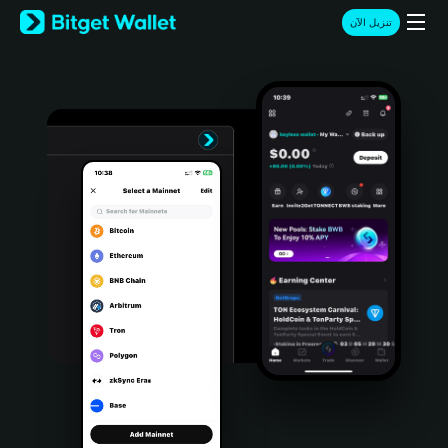
English
تنزيل الآن
日本語
Tiếng Việt
Русский
Español (Latinoamérica)
Türkçe
Italiano
Français
Deutsch
简体中文
繁體中文
Português (Portugal)
Bahasa Indonesia
ภาษาไทย
हिन्दी
বাংলা
Español
Português (Brasil)
Español (Argentina)