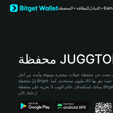
English
Earn
التبادل
البطاقة
المحفظة
日本語
Tiếng Việt
Русский
Español (Latinoamérica)
Türkçe
Italiano
Français
Deutsch
فظة JUGGTOK
简体中文
繁體中文
Português (Portugal)
تبحث عن محفظة عملات مشفرة موثوقة وآمنة من أجل JUGGTOK؟ 
Bahasa Indonesia
إنّ محفظة Bitget خيارك الأفضل. حيث يثق بها 40 مليون مستخدم، كما 
ภาษาไทย
يمكنك استكشاف عالم الويب 3 بحرية على محفظة Bitget Wallet. ابدأ 
हिन्दी
رحلتك الآن!
বাংলা
Español
Português (Brasil)
Español (Argentina)