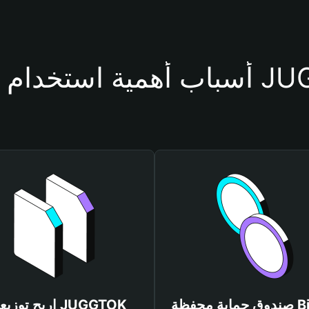
محفظة JUGGTOK
صندوق حماية محفظة Bitget
اربح توزيعات TOK