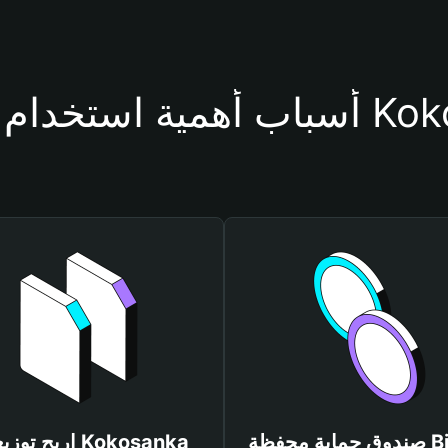
حفظة Kokosanka
صندوق حماية محفظة Bitget
اربح توزيعات nka