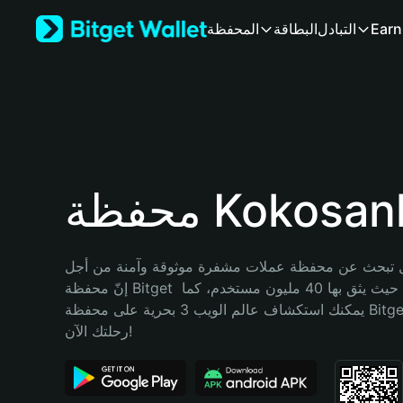
English
Earn
التبادل
البطاقة
المحفظة
日本語
Tiếng Việt
Русский
Español (Latinoamérica)
Türkçe
Italiano
Français
Deutsch
ظة Kokosanka
简体中文
繁體中文
Português (Portugal)
تبحث عن محفظة عملات مشفرة موثوقة وآمنة من أجل Kokosanka؟ 
Bahasa Indonesia
إنّ محفظة Bitget خيارك الأفضل. حيث يثق بها 40 مليون مستخدم، كما 
ภาษาไทย
يمكنك استكشاف عالم الويب 3 بحرية على محفظة Bitget Wallet. ابدأ 
हिन्दी
رحلتك الآن!
বাংলা
Español
Português (Brasil)
Español (Argentina)