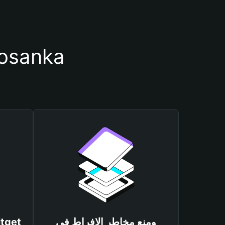
أسباب أهمية استخدام م
ومنع مخاطر الإفراط في