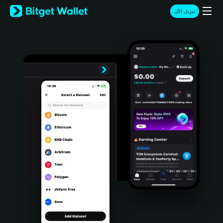
English
تنزيل الآن
日本語
Tiếng Việt
Русский
Español (Latinoamérica)
Türkçe
Italiano
Français
Deutsch
简体中文
繁體中文
Português (Portugal)
Bahasa Indonesia
ภาษาไทย
हिन्दी
বাংলা
Español
Português (Brasil)
Español (Argentina)