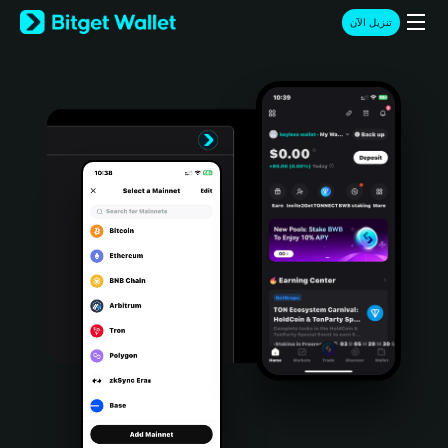
English
تنزيل الآن
日本語
Tiếng Việt
Русский
Español (Latinoamérica)
Türkçe
Italiano
Français
Deutsch
简体中文
繁體中文
Português (Portugal)
Bahasa Indonesia
ภาษาไทย
हिन्दी
বাংলা
Español
Português (Brasil)
Español (Argentina)