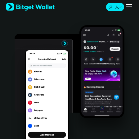
English
تنزيل الآن
日本語
Tiếng Việt
Русский
Español (Latinoamérica)
Türkçe
Italiano
Français
Deutsch
简体中文
繁體中文
Português (Portugal)
Bahasa Indonesia
ภาษาไทย
हिन्दी
বাংলা
Español
Português (Brasil)
Español (Argentina)