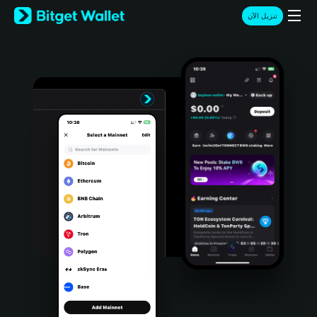
English
تنزيل الآن
日本語
Tiếng Việt
Русский
Español (Latinoamérica)
Türkçe
Italiano
Français
Deutsch
简体中文
繁體中文
Português (Portugal)
Bahasa Indonesia
ภาษาไทย
हिन्दी
বাংলা
Español
Português (Brasil)
Español (Argentina)