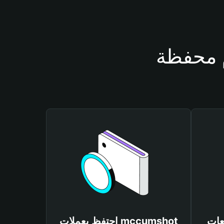
mccumsh
احتفظ بعملات mccumshot