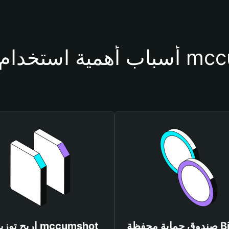
حفظة mccumshot
صندوق حماية محفظة Bitget
اربح توزيعات ot