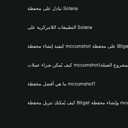
تبادل على محفظة Solana
التطبيقات اللامركزية على Solana
ت mccumshot؟ (فقط لمشروع العملة)
ما هي أفضل محفظة mccumshot؟