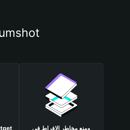
أسباب أهمية استخدام م
ومنع مخاطر الإفراط في