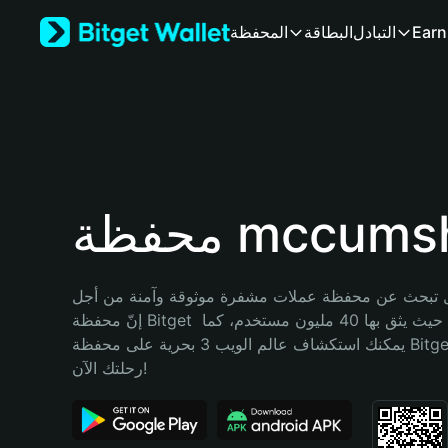
English
Earn
التبادل
البطاقة
المحفظة
日本語
Tiếng Việt
Русский
Español (Latinoamérica)
Türkçe
Italiano
Français
Deutsch
ة mccumshot
简体中文
繁體中文
Português (Portugal)
تبحث عن محفظة عملات مشفرة موثوقة وآمنة من أجل mccumshot؟ 
Bahasa Indonesia
إنّ محفظة Bitget خيارك الأفضل. حيث يثق بها 40 مليون مستخدم، كما 
ภาษาไทย
يمكنك استكشاف عالم الويب 3 بحرية على محفظة Bitget Wallet. ابدأ 
हिन्दी
رحلتك الآن!
বাংলা
Español
Português (Brasil)
Español (Argentina)