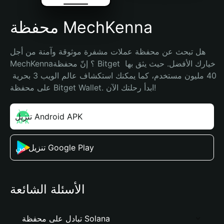
محفظة MechKenna
هل تبحث عن محفظة عملات مشفرة موثوقة وآمنة من أجل 
MechKenna؟ إنّ محفظة Bitget خيارك الأفضل. حيث يثق بها 
40 مليون مستخدم، كما يمكنك استكشاف عالم الويب 3 بحرية 
على محفظة Bitget Wallet. ابدأ رحلتك الآن!
تنزيل Android APK
تنزيل من Google Play
الأسئلة الشائعة
تبادل على محفظة Solana