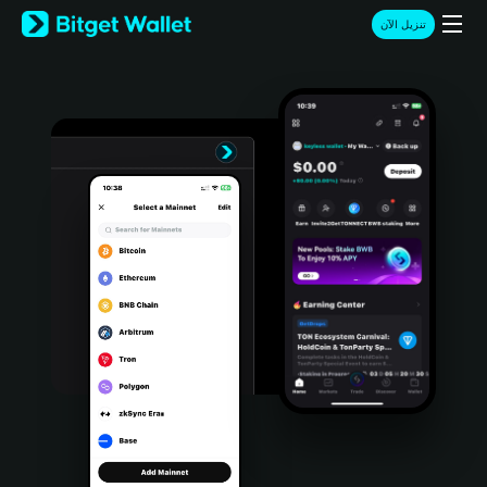
English
تنزيل الآن
日本語
Tiếng Việt
Русский
Español (Latinoamérica)
Türkçe
Italiano
Français
Deutsch
简体中文
繁體中文
Português (Portugal)
Bahasa Indonesia
ภาษาไทย
हिन्दी
বাংলা
Español
Português (Brasil)
Español (Argentina)