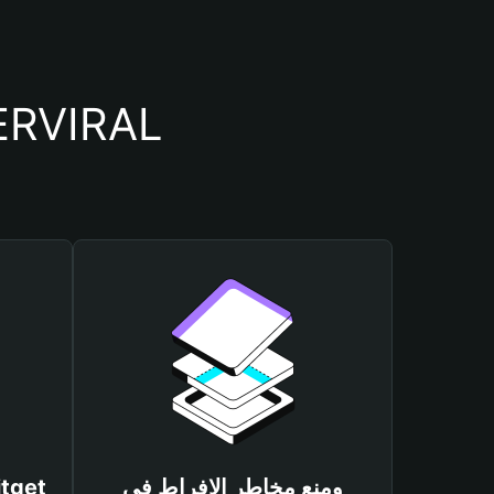
أسباب أهمية استخدام م
ومنع مخاطر الإفراط في