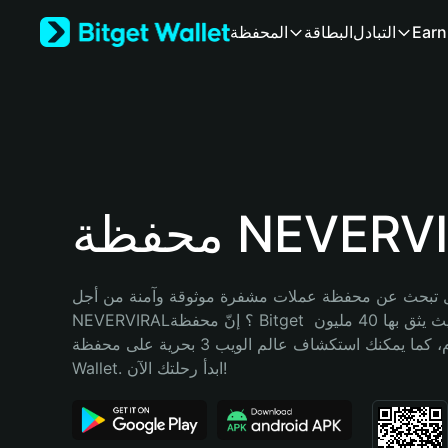
English
Earn
التبادل
البطاقة
المحفظة
日本語
Tiếng Việt
Русский
Español (Latinoamérica)
Türkçe
Italiano
Français
Deutsch
 NEVERVIRAL
简体中文
繁體中文
Português (Portugal)
 تبحث عن محفظة عملات مشفرة موثوقة وآمنة من أجل 
Bahasa Indonesia
NEVERVIRAL؟ إنّ محفظة Bitget خيارك الأفضل. حيث يثق بها 40 مليون 
ภาษาไทย
مستخدم، كما يمكنك استكشاف عالم الويب 3 بحرية على محفظة Bitget 
हिन्दी
Wallet. ابدأ رحلتك الآن!
বাংলা
Español
Português (Brasil)
Español (Argentina)