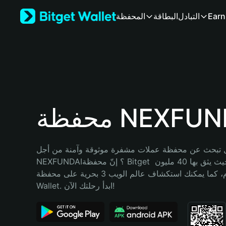
English
Earn
التبادل
البطاقة
المحفظة
日本語
Tiếng Việt
Русский
Español (Latinoamérica)
Türkçe
Italiano
Français
Deutsch
ة NEXFUNDAI
简体中文
繁體中文
Português (Portugal)
 تبحث عن محفظة عملات مشفرة موثوقة وآمنة من أجل 
Bahasa Indonesia
NEXFUNDAI؟ إنّ محفظة Bitget خيارك الأفضل. حيث يثق بها 40 مليون 
ภาษาไทย
مستخدم، كما يمكنك استكشاف عالم الويب 3 بحرية على محفظة Bitget 
हिन्दी
Wallet. ابدأ رحلتك الآن!
বাংলা
Español
Português (Brasil)
Español (Argentina)