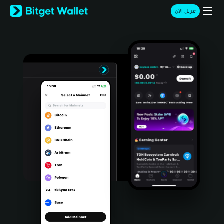
English
تنزيل الآن
日本語
Tiếng Việt
Русский
Español (Latinoamérica)
Türkçe
Italiano
Français
Deutsch
简体中文
繁體中文
Português (Portugal)
Bahasa Indonesia
ภาษาไทย
हिन्दी
বাংলা
Español
Português (Brasil)
Español (Argentina)