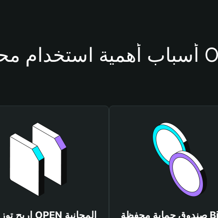
حفظة OPEN
صندوق حماية محفظة Bitget
اربح توزيعات OPEN المجانية