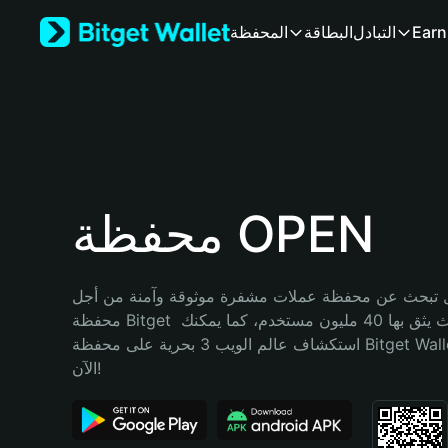
English
Earn
التبادل
البطاقة
المحفظة
日本語
Tiếng Việt
Русский
Español (Latinoamérica)
Türkçe
Italiano
Français
Deutsch
محفظة OPEN
简体中文
繁體中文
Português (Portugal)
تبحث عن محفظة عملات مشفرة موثوقة وآمنة من أجل OPEN؟ إنّ 
Bahasa Indonesia
محفظة Bitget خيارك الأفضل. حيث يثق بها 40 مليون مستخدم، كما يمكنك 
ภาษาไทย
استكشاف عالم الويب 3 بحرية على محفظة Bitget Wallet. ابدأ رحلتك 
हिन्दी
الآن!
বাংলা
Español
Português (Brasil)
Español (Argentina)