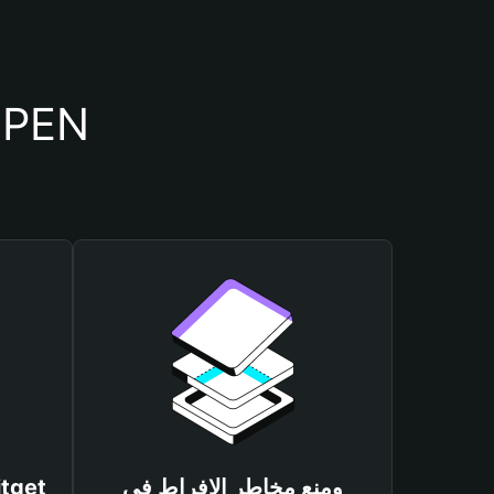
أسباب أهمية استخدام م
ومنع مخاطر الإفراط في