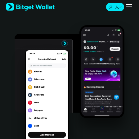
English
تنزيل الآن
日本語
Tiếng Việt
Русский
Español (Latinoamérica)
Türkçe
Italiano
Français
Deutsch
简体中文
繁體中文
Português (Portugal)
Bahasa Indonesia
ภาษาไทย
हिन्दी
বাংলা
Español
Português (Brasil)
Español (Argentina)