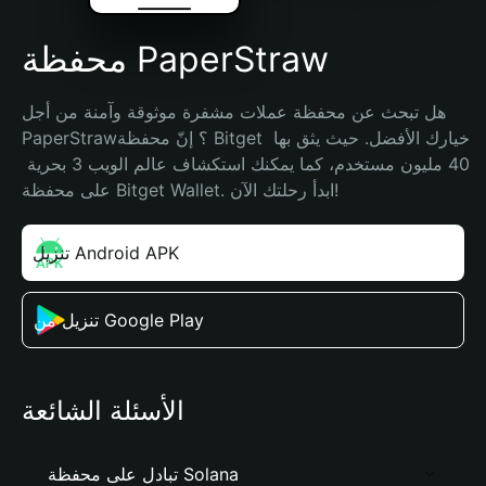
محفظة PaperStraw
هل تبحث عن محفظة عملات مشفرة موثوقة وآمنة من أجل 
PaperStraw؟ إنّ محفظة Bitget خيارك الأفضل. حيث يثق بها 
40 مليون مستخدم، كما يمكنك استكشاف عالم الويب 3 بحرية 
على محفظة Bitget Wallet. ابدأ رحلتك الآن!
تنزيل Android APK
تنزيل من Google Play
الأسئلة الشائعة
تبادل على محفظة Solana