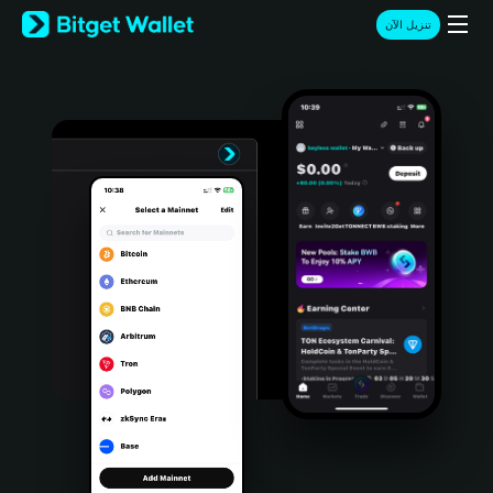
English
تنزيل الآن
日本語
Tiếng Việt
Русский
Español (Latinoamérica)
Türkçe
Italiano
Français
Deutsch
简体中文
繁體中文
Português (Portugal)
Bahasa Indonesia
ภาษาไทย
हिन्दी
বাংলা
Español
Português (Brasil)
Español (Argentina)