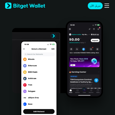
English
تنزيل الآن
日本語
Tiếng Việt
Русский
Español (Latinoamérica)
Türkçe
Italiano
Français
Deutsch
简体中文
繁體中文
Português (Portugal)
Bahasa Indonesia
ภาษาไทย
हिन्दी
বাংলা
Español
Português (Brasil)
Español (Argentina)