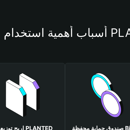
محفظة PLANTED
صندوق حماية محفظة Bitget
اربح توزيعات TED