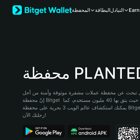
English
Earn
التبادل
البطاقة
المحفظة
日本語
Tiếng Việt
Русский
Español (Latinoamérica)
Türkçe
Italiano
Français
Deutsch
فظة PLANTED
简体中文
繁體中文
Português (Portugal)
تبحث عن محفظة عملات مشفرة موثوقة وآمنة من أجل PLANTED؟ 
Bahasa Indonesia
إنّ محفظة Bitget خيارك الأفضل. حيث يثق بها 40 مليون مستخدم، كما 
ภาษาไทย
يمكنك استكشاف عالم الويب 3 بحرية على محفظة Bitget Wallet. ابدأ 
हिन्दी
رحلتك الآن!
বাংলা
Español
Português (Brasil)
Español (Argentina)