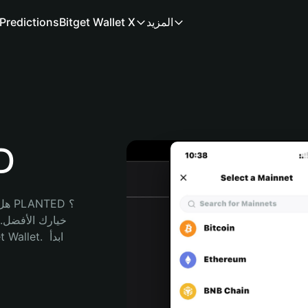
المزيد
Bitget Wallet X
Predictions
مح
هل 