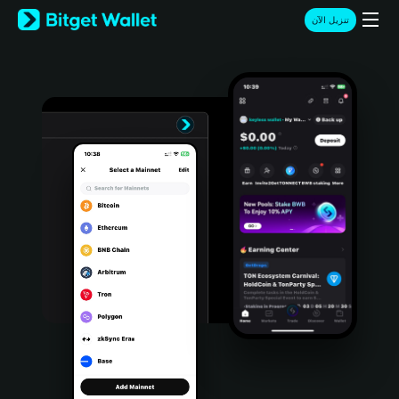
English
تنزيل الآن
日本語
Tiếng Việt
Русский
Español (Latinoamérica)
Türkçe
Italiano
Français
Deutsch
简体中文
繁體中文
Português (Portugal)
Bahasa Indonesia
ภาษาไทย
हिन्दी
বাংলা
Español
Português (Brasil)
Español (Argentina)