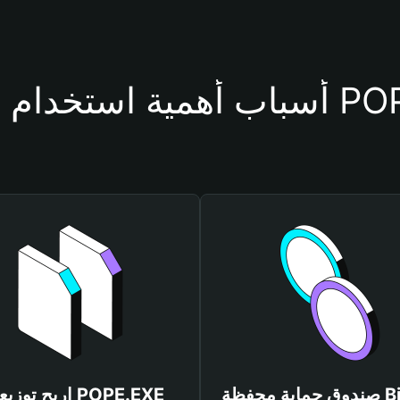
حفظة POPE.EXE
صندوق حماية محفظة Bitget
اربح توزيعات EXE