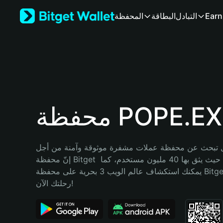
English
Earn
التبادل
البطاقة
المحفظة
日本語
Tiếng Việt
Русский
Español (Latinoamérica)
Türkçe
Italiano
Français
Deutsch
فظة POPE.EXE
简体中文
繁體中文
Português (Portugal)
تبحث عن محفظة عملات مشفرة موثوقة وآمنة من أجل POPE.EXE؟ 
Bahasa Indonesia
إنّ محفظة Bitget خيارك الأفضل. حيث يثق بها 40 مليون مستخدم، كما 
ภาษาไทย
يمكنك استكشاف عالم الويب 3 بحرية على محفظة Bitget Wallet. ابدأ 
हिन्दी
رحلتك الآن!
বাংলা
Español
Português (Brasil)
Español (Argentina)