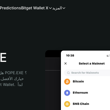
المزيد
Bitget Wallet X
Predictions
مح
هل 