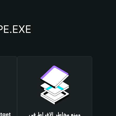
أسباب أهمية استخدام م
ومنع مخاطر الإفراط في