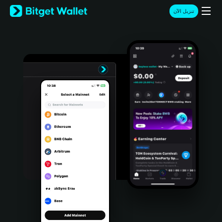
English
تنزيل الآن
日本語
Tiếng Việt
Русский
Español (Latinoamérica)
Türkçe
Italiano
Français
Deutsch
简体中文
繁體中文
Português (Portugal)
Bahasa Indonesia
ภาษาไทย
हिन्दी
বাংলা
Español
Português (Brasil)
Español (Argentina)