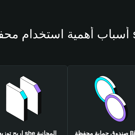
ظة she
صندوق حماية محفظة Bitget
اربح توزيعات she المجانية