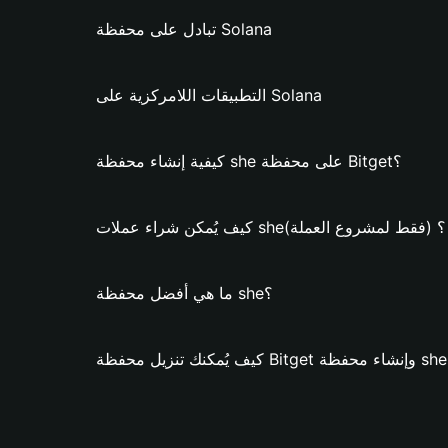
تبادل على محفظة Solana
التطبيقات اللامركزية على Solana
كيفية إنشاء محفظة she على محفظة Bitget؟
كيف يُمكن شراء عملات she؟ (فقط لمشروع العملة)
ما هي أفضل محفظة she؟
 she؟