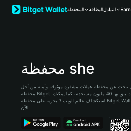
English
Earn
التبادل
البطاقة
المحفظة
日本語
Tiếng Việt
Русский
Español (Latinoamérica)
Türkçe
Italiano
Français
Deutsch
محفظة she
简体中文
繁體中文
Português (Portugal)
تبحث عن محفظة عملات مشفرة موثوقة وآمنة من أجل she؟ إنّ 
Bahasa Indonesia
محفظة Bitget خيارك الأفضل. حيث يثق بها 40 مليون مستخدم، كما يمكنك 
ภาษาไทย
استكشاف عالم الويب 3 بحرية على محفظة Bitget Wallet. ابدأ رحلتك 
हिन्दी
الآن!
বাংলা
Español
Português (Brasil)
Español (Argentina)