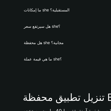
ما إمكانات she المستقبلية؟
هل سيرتفع سعر she؟
هل محفظة she مجانية؟
ما هي قيمة عملة she؟
Bi 