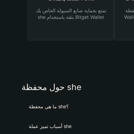
Bitg
تمتع بحماية صانع السيولة الخاص بك
 لك أنواع مختلفة من
she بثقة باستخدام Bitget Wallet
حول محفظة she
ما هي محفظة she؟
أسباب تميز عملة she